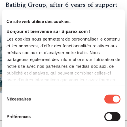
Batibig Group, after 6 years of support
during which the Group became the
leading independent French player in
Ce site web utilise des cookies.
multi-specialist building maintenance
Bonjour et bienvenue sur Siparex.com !
and emerging repairs
Les cookies nous permettent de personnaliser le contenu
et les annonces, d'offrir des fonctionnalités relatives aux
médias sociaux et d'analyser notre trafic. Nous
partageons également des informations sur l'utilisation de
notre site avec nos partenaires de médias sociaux, de
publicité et d'analyse, qui peuvent combiner celles-ci
avec d'autres informations que vous leur avez fournies
ou qu'ils ont collectées lors de votre utilisation de leurs
services.
Sélection
Nécessaires
du
consentement
Jul 2026
PRESS RELEASES
Préférences