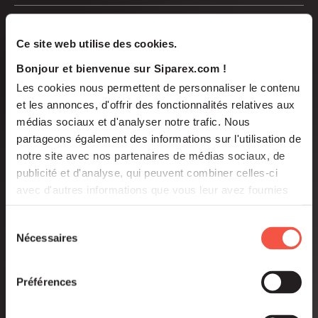
Ce site web utilise des cookies.
Bonjour et bienvenue sur Siparex.com !
Les cookies nous permettent de personnaliser le contenu
et les annonces, d'offrir des fonctionnalités relatives aux
médias sociaux et d'analyser notre trafic. Nous
partageons également des informations sur l'utilisation de
notre site avec nos partenaires de médias sociaux, de
www.steliau-technology.com
publicité et d'analyse, qui peuvent combiner celles-ci
avec d'autres informations que vous leur avez fournies
ou qu'ils ont collectées lors de votre utilisation de leurs
ACTIVE
ELECTRICAL AND ELECTRONIC ENGINEERING
services.
Sélection
Nécessaires
du
Steliau
consentement
Préférences
Steliau is a supplier of electronic components and