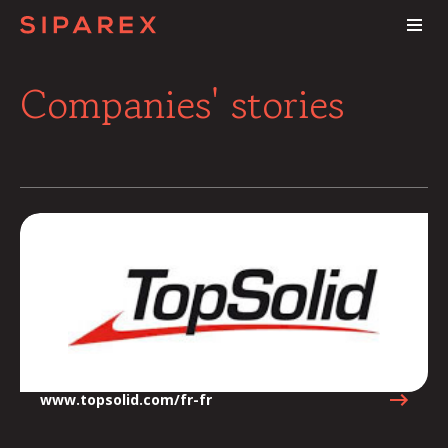
Companies' stories
www.topsolid.com/fr-fr