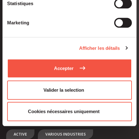
Statistiques
sub-assemblies for industrialists
Marketing
Find out more
Afficher les détails
Accepter
Valider la selection
www.rondot-group.com
Cookies nécessaires uniquement
ACTIVE
VARIOUS INDUSTRIES