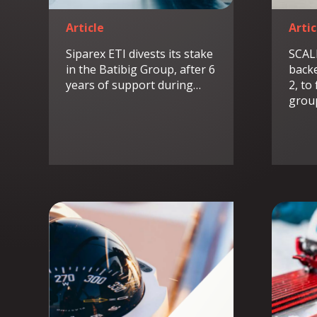
Article
Artic
Siparex ETI divests its stake
SCAL
in the Batibig Group, after 6
backe
years of support during…
2, to
grou