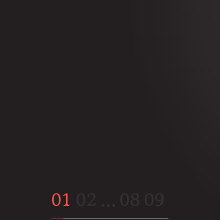
01
02
…
08
09