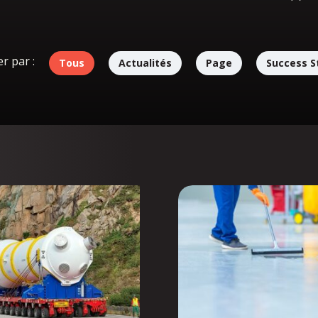
er par :
Tous
Actualités
Page
Success S