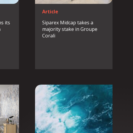
Article
s its
Siparex Midcap takes a
n
majority stake in Groupe
Corali