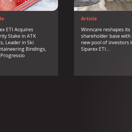
le
Article
ex ETI Acquires
Winncare reshapes its
ity Stake in ATK
shareholder base with
s, Leader in Ski
new pool of investors 
taineering Bindings,
Siparex ETI…
 Progressio