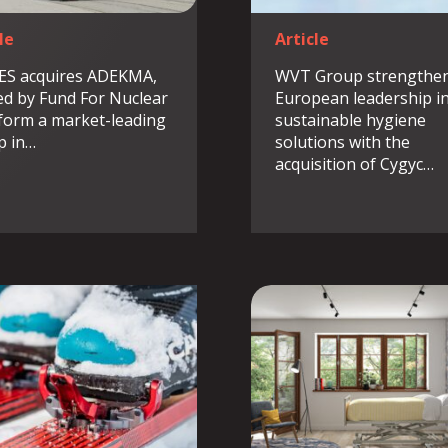
le
Article
ES acquires ADEKMA,
WVT Group strengthen
d by Fund For Nuclear
European leadership i
 form a market-leading
sustainable hygiene
p in…
solutions with the
acquisition of Cygyc…