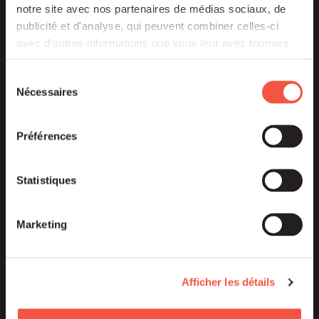
notre site avec nos partenaires de médias sociaux, de
publicité et d'analyse, qui peuvent combiner celles-ci
avec d'autres informations que vous leur avez fournies
ou qu'ils ont collectées lors de votre utilisation de leurs
services.
Sélection
Nécessaires
du
consentement
Préférences
Mezzanine
Statistiques
Combining private debt and capital in a flexible
fashion
Marketing
Find out more
Afficher les détails