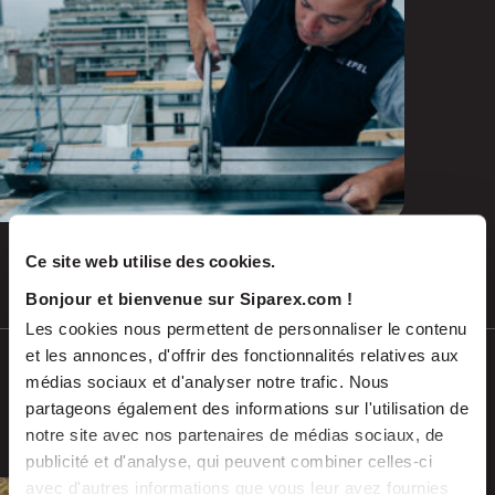
and emerging repairs
Ce site web utilise des cookies.
Jul 2026
PRESS RELEASES
Bonjour et bienvenue sur Siparex.com !
Les cookies nous permettent de personnaliser le contenu
et les annonces, d'offrir des fonctionnalités relatives aux
SCALES acquires ADEKMA, backed by
médias sociaux et d'analyser notre trafic. Nous
Fund For Nuclear 2, to form a market-
partageons également des informations sur l'utilisation de
leading group in industrial handling
notre site avec nos partenaires de médias sociaux, de
and transport, serving the energy and
publicité et d'analyse, qui peuvent combiner celles-ci
industrial sectors
avec d'autres informations que vous leur avez fournies