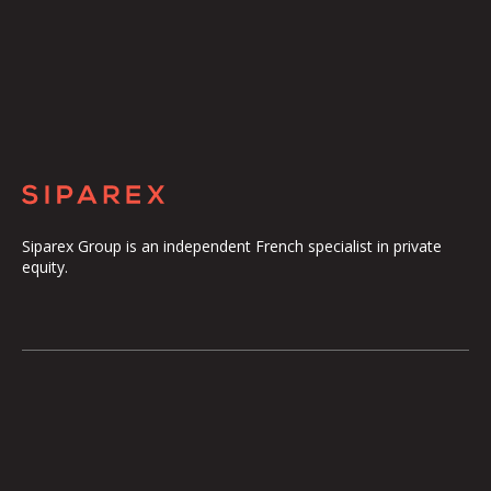
Siparex Group is an independent French specialist in private
equity.
The Group
Our Platform
The Governance
ETI
Our Commitments
Midcap
The Teams
Mezzanine
Entrepreneurs