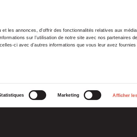
et les annonces, d'offrir des fonctionnalités relatives aux médi
formations sur l'utilisation de notre site avec nos partenaires 
celles-ci avec d'autres informations que vous leur avez fournies 
Notre Plateforme
Participations
Statistiques
Marketing
Afficher les
ETI
Histoires
Midcap
Mezzanine
d’entreprises
Entrepreneurs
Growth – TiLT
Fondation
Fonds France Nucléaire
Venture – XAnge