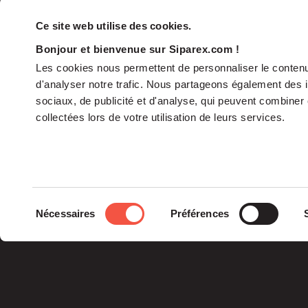
Ce site web utilise des cookies.
Bonjour et bienvenue sur Siparex.com !
Les cookies nous permettent de personnaliser le contenu 
d'analyser notre trafic. Nous partageons également des in
sociaux, de publicité et d'analyse, qui peuvent combiner 
collectées lors de votre utilisation de leurs services.
Le groupe
Sélection
Nécessaires
Préférences
La Gouvernance
du
Nos Engagements
consentement
Les Équipes
Siparex est l’un des tout
premiers groupes de
capital investissement
français indépendants.