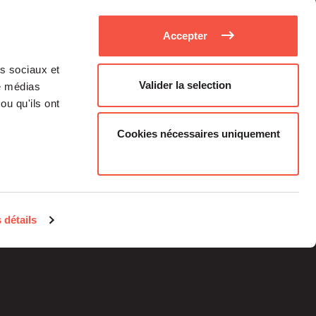
Accepter
as sociaux et
Valider la selection
de médias
ou qu'ils ont
Cookies nécessaires uniquement
Médias
Carrière
 détails
Investisseurs Particuliers
Contacts
Informations
réglementaires
Mentions légales