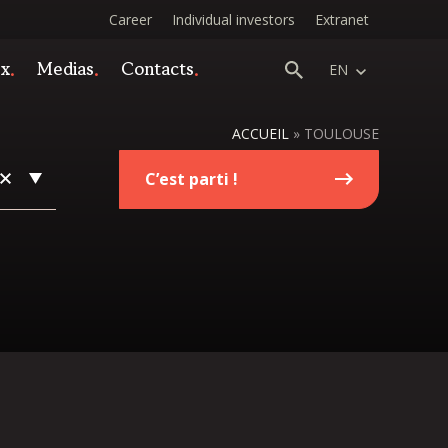
Career
Individual investors
Extranet
ex
Medias
Contacts
EN
ACCUEIL
»
TOULOUSE
C’est parti !