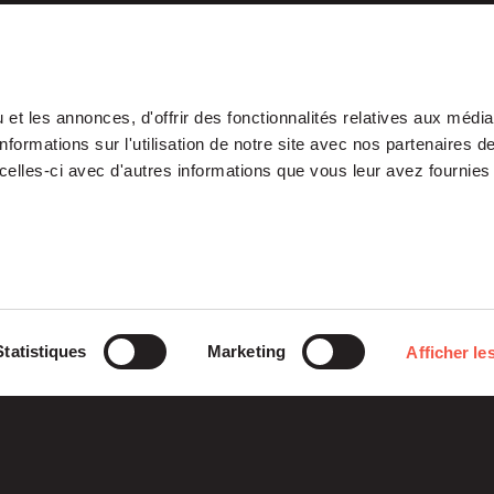
et les annonces, d'offrir des fonctionnalités relatives aux médi
formations sur l'utilisation de notre site avec nos partenaires 
celles-ci avec d'autres informations que vous leur avez fournies 
Our Platform
Investments
Statistiques
Marketing
Afficher les
ETI
Stories
Midcap
Mezzanine
Entrepreneurs
Fondation
Growth – TiLT
Siparex
Fund For Nuclear
XAnge