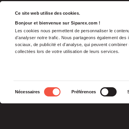
Ce site web utilise des cookies.
Bonjour et bienvenue sur Siparex.com !
Les cookies nous permettent de personnaliser le contenu 
d'analyser notre trafic. Nous partageons également des in
sociaux, de publicité et d'analyse, qui peuvent combiner 
collectées lors de votre utilisation de leurs services.
The Group
Sélection
Nécessaires
Préférences
The Governance
du
Our Commitments
consentement
The Teams
Siparex Group is an
independent French
specialist in private
equity.