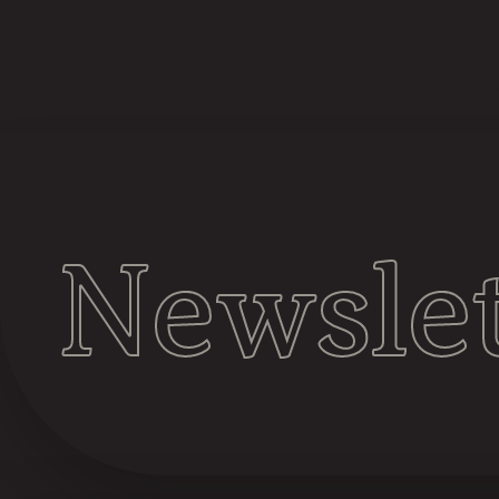
It seem
Newslet