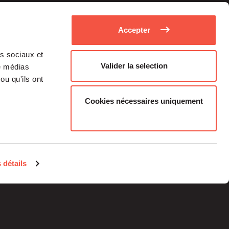
Accepter
as sociaux et
Valider la selection
de médias
ou qu'ils ont
Cookies nécessaires uniquement
Medias
Career
 détails
Individual investors
contacts
Legal information
Regulatory Information