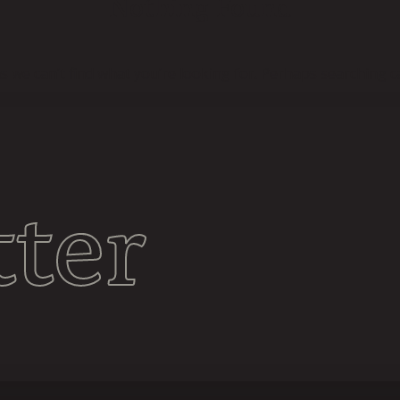
Nothing Found
s we can’t find what you’re looking for. Perhaps searching c
ter