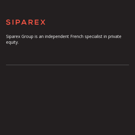
Siparex Group is an independent French specialist in private
equity.
The Group
Our Platform
The Governance
ETI
Our Commitments
Midcap
The Teams
Mezzanine
Entrepreneurs
Growth – TiLT
Fund For Nuclear
XAnge
Territoires
Operating Team