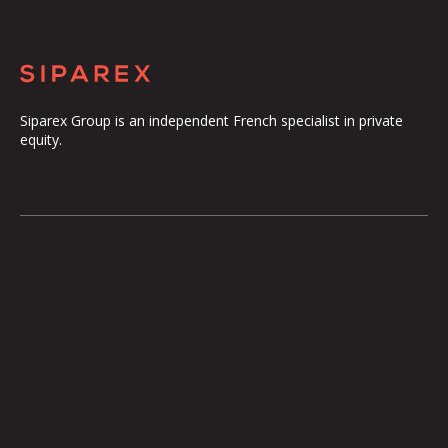
Siparex Group is an independent French specialist in private
equity.
The Group
Our Platform
The Governance
ETI
Our Commitments
Midcap
The Teams
Mezzanine
Entrepreneurs
Growth – TiLT
Fund For Nuclear
XAnge
Territoires
Operating Team