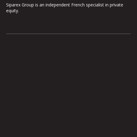
Siparex Group is an independent French specialist in private
equity.
The Group
Our Platform
The Governance
ETI
Our Commitments
Midcap
The Teams
Mezzanine
Entrepreneurs
Growth – TiLT
Fund For Nuclear
XAnge
Territoires
Operating Team
Investor relations
International expansion
Investments
Medias