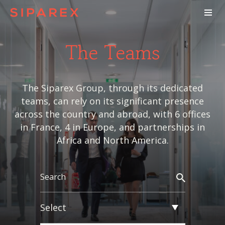
The Teams
The Siparex Group, through its dedicated
teams, can rely on its significant presence
across the country and abroad, with 6 offices
in France, 4 in Europe, and partnerships in
Africa and North America.
Select