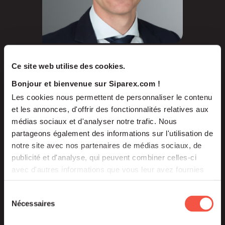
François BRACCHI
Ce site web utilise des cookies.
Investment Director
Siparex
ETI
Bonjour et bienvenue sur Siparex.com !
Les cookies nous permettent de personnaliser le contenu
et les annonces, d'offrir des fonctionnalités relatives aux
médias sociaux et d'analyser notre trafic. Nous
partageons également des informations sur l'utilisation de
notre site avec nos partenaires de médias sociaux, de
publicité et d'analyse, qui peuvent combiner celles-ci
avec d'autres informations que vous leur avez fournies
ou qu'ils ont collectées lors de votre utilisation de leurs
services.
Sélection
Nécessaires
du
consentement