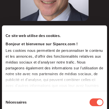
Tomaso BARBINI
Partner
Ce site web utilise des cookies.
Bonjour et bienvenue sur Siparex.com !
Les cookies nous permettent de personnaliser le contenu
et les annonces, d'offrir des fonctionnalités relatives aux
médias sociaux et d'analyser notre trafic. Nous
partageons également des informations sur l'utilisation de
notre site avec nos partenaires de médias sociaux, de
publicité et d'analyse, qui peuvent combiner celles-ci
avec d'autres informations que vous leur avez fournies
ou qu'ils ont collectées lors de votre utilisation de leurs
services.
Sélection
Nécessaires
du
consentement