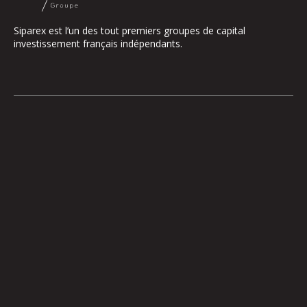
Siparex est l’un des tout premiers groupes de capital
investissement français indépendants.
Le groupe
Notre Plateforme
La Gouvernance
ETI
Nos Engagements
Midcap
Les Équipes
Mezzanine
Entrepreneurs
Growth – TiLT
Fonds France Nucléaire
Venture – XAnge
Territoires
Operating team
Relations investisseurs
Actionner l’international