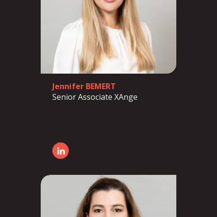
Jennifer BEMERT
Senior Associate
XAnge