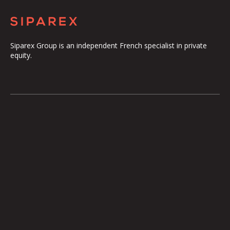
Siparex Group is an independent French specialist in private
equity.
The Group
Our Platform
The Governance
ETI
Our Commitments
Midcap
The Teams
Mezzanine
Entrepreneurs
Growth – TiLT
Fund For Nuclear
XAnge
Territoires
Operating Team
Investor relations
International expansion