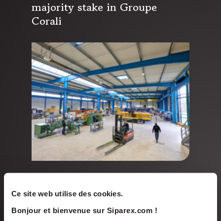
majority stake in Groupe
Corali
Sep 2024
PRESS RELEASES
Ce site web utilise des cookies.
TiLT Capital leads a
Bonjour et bienvenue sur Siparex.com !