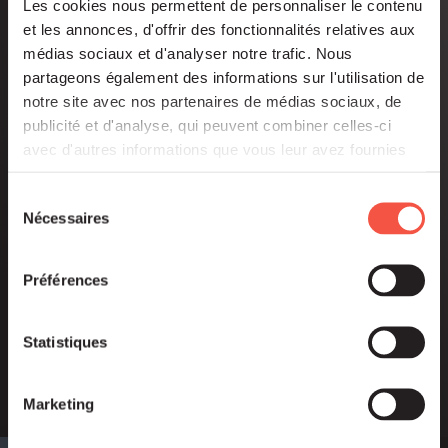
fundraising round for Silicéo, a
Les cookies nous permettent de personnaliser le contenu
photovoltaic specialist, in a
et les annonces, d'offrir des fonctionnalités relatives aux
médias sociaux et d'analyser notre trafic. Nous
primary operation
partageons également des informations sur l'utilisation de
notre site avec nos partenaires de médias sociaux, de
publicité et d'analyse, qui peuvent combiner celles-ci
avec d'autres informations que vous leur avez fournies
ou qu'ils ont collectées lors de votre utilisation de leurs
services.
Sélection
Nécessaires
du
consentement
Préférences
Statistiques
Marketing