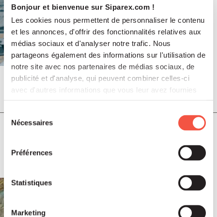
Bonjour et bienvenue sur Siparex.com !
Les cookies nous permettent de personnaliser le contenu
et les annonces, d'offrir des fonctionnalités relatives aux
médias sociaux et d'analyser notre trafic. Nous
partageons également des informations sur l'utilisation de
notre site avec nos partenaires de médias sociaux, de
publicité et d'analyse, qui peuvent combiner celles-ci
avec d'autres informations que vous leur avez fournies
Jul 2026
PRESS RELEASES
ou qu'ils ont collectées lors de votre utilisation de leurs
services.
Sélection
Nécessaires
du
SCALES acquires ADEKMA, backed by
consentement
Fund For Nuclear 2, to form a market-
Préférences
leading group in industrial handling
and transport, serving the energy and
industrial sectors
Statistiques
Marketing