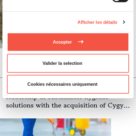
Afficher les détails
Accepter
Valider la selection
May 2026
PRESS RELEASES
Cookies nécessaires uniquement
WVT Group strengthens its European
leadership in sustainable hygiene
solutions with the acquisition of Cygyc
Biocon