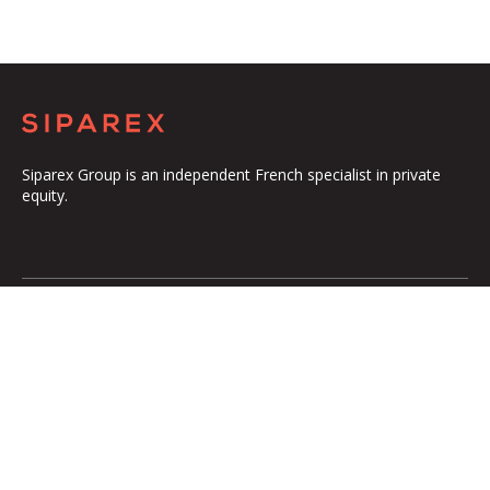
Siparex Group is an independent French specialist in private
equity.
The Group
Our Platform
The Governance
ETI
Our Commitments
Midcap
The Teams
Mezzanine
Entrepreneurs
Growth – TiLT
Fund For Nuclear
XAnge