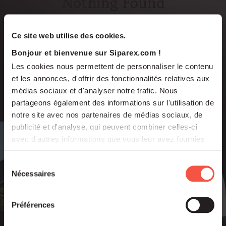
Nothing Found
Ce site web utilise des cookies.
It seems we can’t find what you’re looking for.
Perhaps searching can help.
Bonjour et bienvenue sur Siparex.com !
Les cookies nous permettent de personnaliser le contenu
et les annonces, d'offrir des fonctionnalités relatives aux
médias sociaux et d'analyser notre trafic. Nous
partageons également des informations sur l'utilisation de
notre site avec nos partenaires de médias sociaux, de
publicité et d'analyse, qui peuvent combiner celles-ci
avec d'autres informations que vous leur avez fournies
Newsletter
ou qu'ils ont collectées lors de votre utilisation de leurs
services.
Sélection
Nécessaires
du
consentement
Préférences