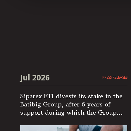
Jul 2026
PRESS RELEASES
Siparex ETI divests its stake in the
Batibig Group, after 6 years of
support during which the Group
became the leading independent
French player in multi-specialist