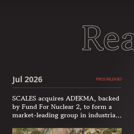
Re
Jul 2026
PRESS RELEASES
SCALES acquires ADEKMA, backed
by Fund For Nuclear 2, to form a
market-leading group in industrial
handling and transport, serving the
energy and industrial sectors