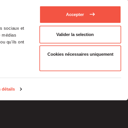
Accepter
as sociaux et
Valider la selection
de médias
ou qu'ils ont
Cookies nécessaires uniquement
Medias
Career
 détails
Individual investors
contacts
Legal information
Regulatory Information