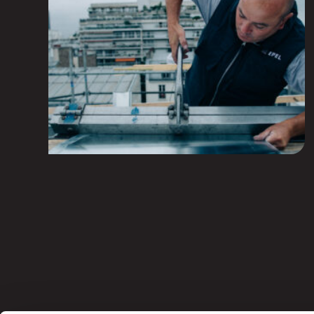
building maintenance and emerging
repairs