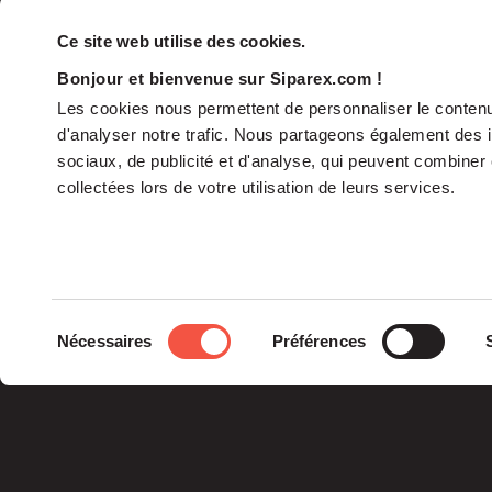
Ce site web utilise des cookies.
Bonjour et bienvenue sur Siparex.com !
Les cookies nous permettent de personnaliser le contenu 
d'analyser notre trafic. Nous partageons également des in
sociaux, de publicité et d'analyse, qui peuvent combiner 
collectées lors de votre utilisation de leurs services.
The Group
Sélection
Nécessaires
Préférences
The Governance
du
Our Commitments
consentement
The Teams
Siparex Group is an
independent French
specialist in private
equity.