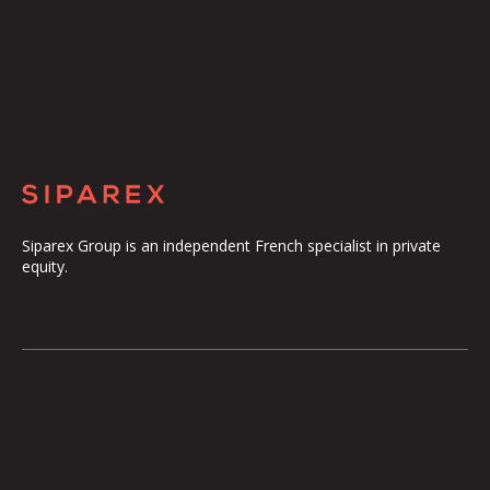
Siparex Group is an independent French specialist in private
equity.
The Group
Our Platform
The Governance
ETI
Our Commitments
Midcap
The Teams
Mezzanine
Entrepreneurs