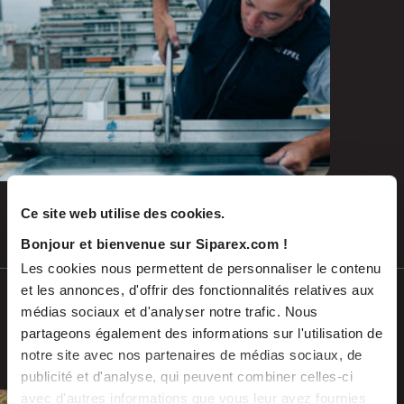
and emerging repairs
Ce site web utilise des cookies.
Jul 2026
PRESS RELEASES
Bonjour et bienvenue sur Siparex.com !
Les cookies nous permettent de personnaliser le contenu
et les annonces, d'offrir des fonctionnalités relatives aux
SCALES acquires ADEKMA, backed by
médias sociaux et d'analyser notre trafic. Nous
Fund For Nuclear 2, to form a market-
partageons également des informations sur l'utilisation de
leading group in industrial handling
notre site avec nos partenaires de médias sociaux, de
and transport, serving the energy and
publicité et d'analyse, qui peuvent combiner celles-ci
industrial sectors
avec d'autres informations que vous leur avez fournies