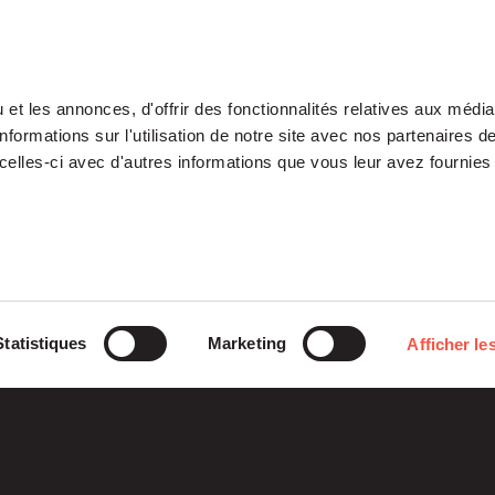
et les annonces, d'offrir des fonctionnalités relatives aux médi
formations sur l'utilisation de notre site avec nos partenaires 
celles-ci avec d'autres informations que vous leur avez fournies 
Our Platform
Investments
Statistiques
Marketing
Afficher les
ETI
Stories
Midcap
Mezzanine
Entrepreneurs
Fondation
Growth – TiLT
Siparex
Fund For Nuclear
XAnge