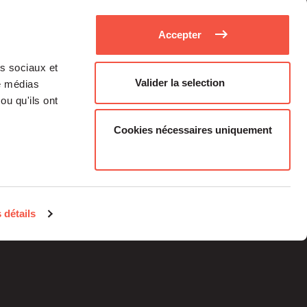
Accepter
as sociaux et
Valider la selection
de médias
ou qu'ils ont
Cookies nécessaires uniquement
Medias
Career
 détails
Individual investors
contacts
Legal information
Regulatory Information