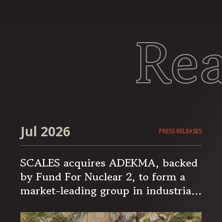
Re
Jul 2026
PRESS RELEASES
SCALES acquires ADEKMA, backed
by Fund For Nuclear 2, to form a
market-leading group in industrial
handling and transport, serving the
energy and industrial sectors