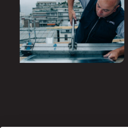
building maintenance and emerging
repairs