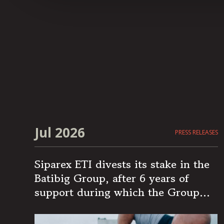
Jul 2026
PRESS RELEASES
Siparex ETI divests its stake in the
Batibig Group, after 6 years of
support during which the Group
became the leading independent
French player in multi-specialist