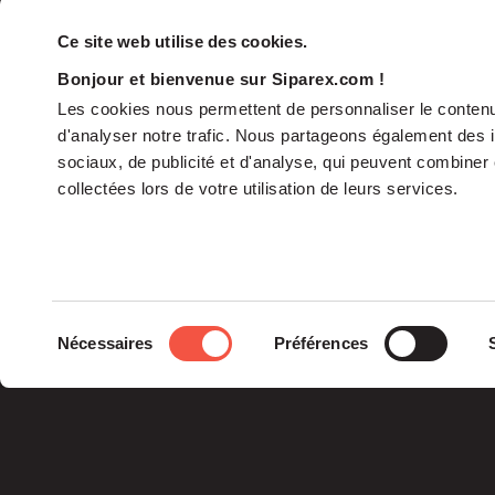
Ce site web utilise des cookies.
Bonjour et bienvenue sur Siparex.com !
Les cookies nous permettent de personnaliser le contenu 
d'analyser notre trafic. Nous partageons également des in
sociaux, de publicité et d'analyse, qui peuvent combiner 
collectées lors de votre utilisation de leurs services.
The Group
Sélection
Nécessaires
Préférences
The Governance
du
Our Commitments
consentement
The Teams
Siparex Group is an
independent French
specialist in private
equity.