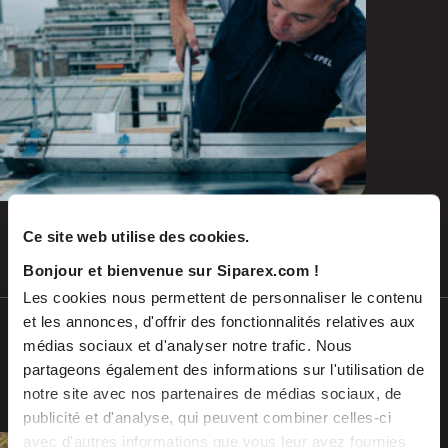
and emerging repairs
Ce site web utilise des cookies.
Jul 2026
PRESS RELEASES
Bonjour et bienvenue sur Siparex.com !
Les cookies nous permettent de personnaliser le contenu
et les annonces, d'offrir des fonctionnalités relatives aux
SCALES acquires ADEKMA, backed by
médias sociaux et d'analyser notre trafic. Nous
Fund For Nuclear 2, to form a market-
partageons également des informations sur l'utilisation de
leading group in industrial handling
notre site avec nos partenaires de médias sociaux, de
and transport, serving the energy and
publicité et d'analyse, qui peuvent combiner celles-ci
industrial sectors
avec d'autres informations que vous leur avez fournies