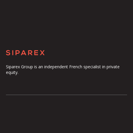
Siparex Group is an independent French specialist in private
equity.
The Group
Our Platform
The Governance
ETI
Our Commitments
Midcap
The Teams
Mezzanine
Entrepreneurs