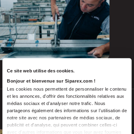
and emerging repairs
Ce site web utilise des cookies.
Jul 2026
PRESS RELEASES
Bonjour et bienvenue sur Siparex.com !
Les cookies nous permettent de personnaliser le contenu
et les annonces, d'offrir des fonctionnalités relatives aux
SCALES acquires ADEKMA, backed by
médias sociaux et d'analyser notre trafic. Nous
Fund For Nuclear 2, to form a market-
partageons également des informations sur l'utilisation de
leading group in industrial handling
notre site avec nos partenaires de médias sociaux, de
and transport, serving the energy and
publicité et d'analyse, qui peuvent combiner celles-ci
industrial sectors
avec d'autres informations que vous leur avez fournies