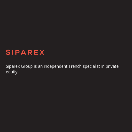
Siparex Group is an independent French specialist in private
equity.
The Group
Our Platform
The Governance
ETI
Our Commitments
Midcap
The Teams
Mezzanine
Entrepreneurs