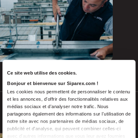
and emerging repairs
Ce site web utilise des cookies.
Jul 2026
PRESS RELEASES
Bonjour et bienvenue sur Siparex.com !
Les cookies nous permettent de personnaliser le contenu
et les annonces, d'offrir des fonctionnalités relatives aux
SCALES acquires ADEKMA, backed by
médias sociaux et d'analyser notre trafic. Nous
Fund For Nuclear 2, to form a market-
partageons également des informations sur l'utilisation de
leading group in industrial handling
notre site avec nos partenaires de médias sociaux, de
and transport, serving the energy and
publicité et d'analyse, qui peuvent combiner celles-ci
industrial sectors
avec d'autres informations que vous leur avez fournies