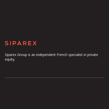
Siparex Group is an independent French specialist in private
equity.
The Group
Our Platform
The Governance
ETI
Our Commitments
Midcap
The Teams
Mezzanine
Entrepreneurs