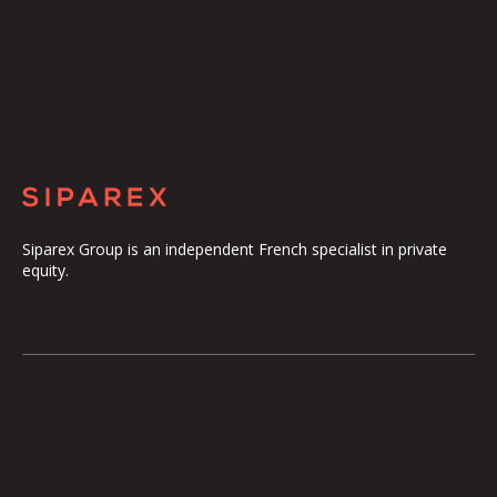
Siparex Group is an independent French specialist in private
equity.
The Group
Our Platform
The Governance
ETI
Our Commitments
Midcap
The Teams
Mezzanine
Entrepreneurs