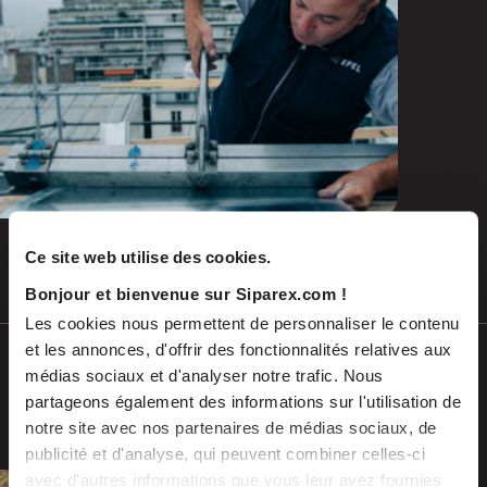
and emerging repairs
Ce site web utilise des cookies.
Jul 2026
PRESS RELEASES
Bonjour et bienvenue sur Siparex.com !
Les cookies nous permettent de personnaliser le contenu
et les annonces, d'offrir des fonctionnalités relatives aux
SCALES acquires ADEKMA, backed by
médias sociaux et d'analyser notre trafic. Nous
Fund For Nuclear 2, to form a market-
partageons également des informations sur l'utilisation de
leading group in industrial handling
notre site avec nos partenaires de médias sociaux, de
and transport, serving the energy and
publicité et d'analyse, qui peuvent combiner celles-ci
industrial sectors
avec d'autres informations que vous leur avez fournies