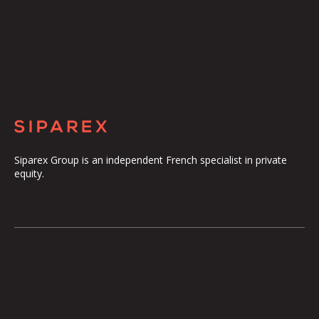
Siparex Group is an independent French specialist in private
equity.
The Group
Our Platform
The Governance
ETI
Our Commitments
Midcap
The Teams
Mezzanine
Entrepreneurs