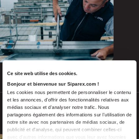
and emerging repairs
Ce site web utilise des cookies.
Jul 2026
PRESS RELEASES
Bonjour et bienvenue sur Siparex.com !
Les cookies nous permettent de personnaliser le contenu
et les annonces, d'offrir des fonctionnalités relatives aux
SCALES acquires ADEKMA, backed by
médias sociaux et d'analyser notre trafic. Nous
Fund For Nuclear 2, to form a market-
partageons également des informations sur l'utilisation de
leading group in industrial handling
notre site avec nos partenaires de médias sociaux, de
and transport, serving the energy and
publicité et d'analyse, qui peuvent combiner celles-ci
industrial sectors
avec d'autres informations que vous leur avez fournies