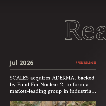
Re
Jul 2026
PRESS RELEASES
SCALES acquires ADEKMA, backed
by Fund For Nuclear 2, to form a
market-leading group in industrial
handling and transport, serving the
energy and industrial sectors