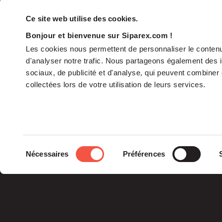
Ce site web utilise des cookies.
Bonjour et bienvenue sur Siparex.com !
Les cookies nous permettent de personnaliser le contenu 
d'analyser notre trafic. Nous partageons également des in
sociaux, de publicité et d'analyse, qui peuvent combiner 
collectées lors de votre utilisation de leurs services.
The Group
Sélection
Nécessaires
Préférences
The Governance
du
Our Commitments
consentement
The Teams
Siparex Group is an
independent French
specialist in private
equity.