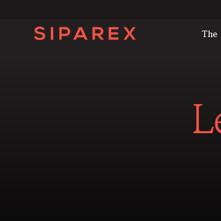
The
L