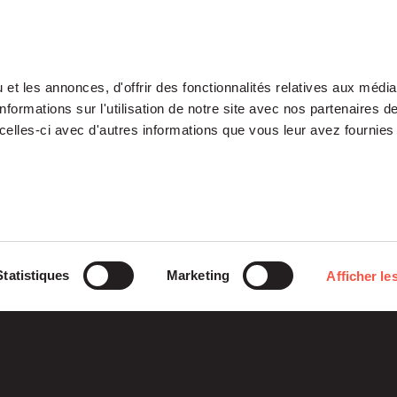
et les annonces, d'offrir des fonctionnalités relatives aux médi
formations sur l'utilisation de notre site avec nos partenaires 
celles-ci avec d'autres informations que vous leur avez fournies 
Our Platform
Investments
Statistiques
Marketing
Afficher les
ETI
Stories
Midcap
Mezzanine
Entrepreneurs
Fondation
Growth – TiLT
Siparex
Fund For Nuclear
XAnge