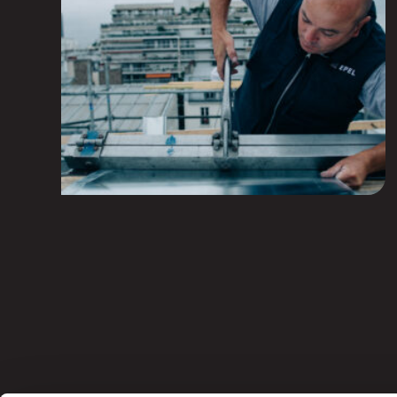
building maintenance and emerging
repairs