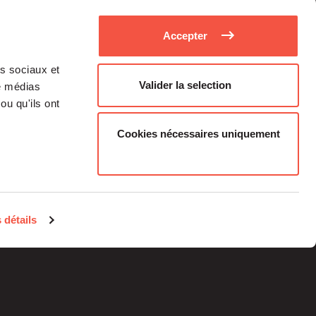
Accepter
as sociaux et
Valider la selection
de médias
ou qu'ils ont
Cookies nécessaires uniquement
Medias
Career
 détails
Individual investors
contacts
Legal information
Regulatory Information