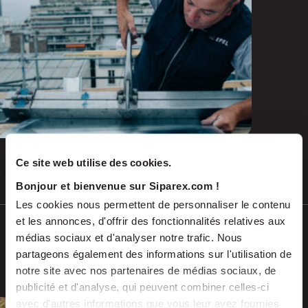
and emerging repairs
Ce site web utilise des cookies.
Jul 2026
PRESS RELEASES
Bonjour et bienvenue sur Siparex.com !
Les cookies nous permettent de personnaliser le contenu
et les annonces, d'offrir des fonctionnalités relatives aux
SCALES acquires ADEKMA, backed by
médias sociaux et d'analyser notre trafic. Nous
Fund For Nuclear 2, to form a market-
partageons également des informations sur l'utilisation de
leading group in industrial handling
notre site avec nos partenaires de médias sociaux, de
and transport, serving the energy and
publicité et d'analyse, qui peuvent combiner celles-ci
industrial sectors
avec d'autres informations que vous leur avez fournies