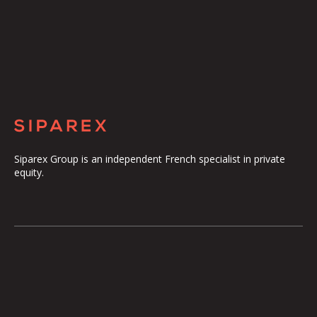
Siparex Group is an independent French specialist in private
equity.
The Group
Our Platform
The Governance
ETI
Our Commitments
Midcap
The Teams
Mezzanine
Entrepreneurs