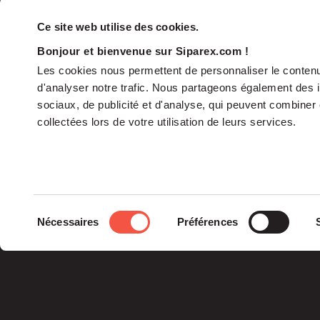
Ce site web utilise des cookies.
Bonjour et bienvenue sur Siparex.com !
Les cookies nous permettent de personnaliser le contenu 
d'analyser notre trafic. Nous partageons également des in
sociaux, de publicité et d'analyse, qui peuvent combiner 
collectées lors de votre utilisation de leurs services.
The Group
Sélection
Nécessaires
Préférences
The Governance
du
Our Commitments
consentement
The Teams
Siparex Group is an
independent French
specialist in private
equity.