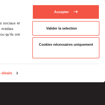
Accepter
as sociaux et
Valider la selection
de médias
ou qu'ils ont
Cookies nécessaires uniquement
Medias
Career
 détails
Individual investors
contacts
Legal information
Regulatory Information