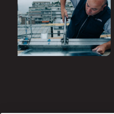
building maintenance and emerging
repairs