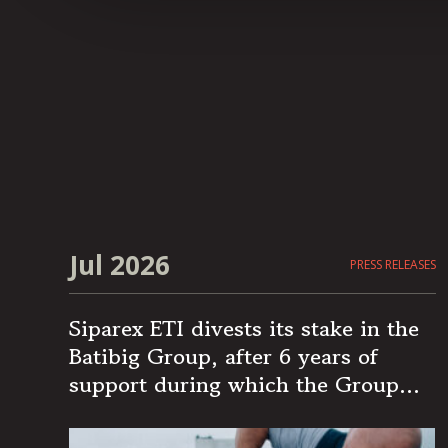
Jul 2026
PRESS RELEASES
Siparex ETI divests its stake in the
Batibig Group, after 6 years of
support during which the Group
became the leading independent
French player in multi-specialist