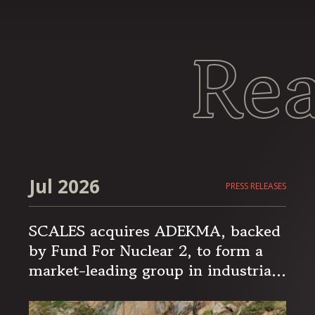
Re
Jul 2026
PRESS RELEASES
SCALES acquires ADEKMA, backed
by Fund For Nuclear 2, to form a
market-leading group in industrial
handling and transport, serving the
energy and industrial sectors