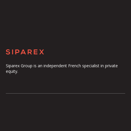
Siparex Group is an independent French specialist in private
equity.
The Group
Our Platform
The Governance
ETI
Our Commitments
Midcap
The Teams
Mezzanine
Entrepreneurs