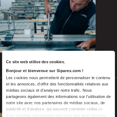
and emerging repairs
Ce site web utilise des cookies.
Jul 2026
PRESS RELEASES
Bonjour et bienvenue sur Siparex.com !
Les cookies nous permettent de personnaliser le contenu
et les annonces, d'offrir des fonctionnalités relatives aux
SCALES acquires ADEKMA, backed by
médias sociaux et d'analyser notre trafic. Nous
Fund For Nuclear 2, to form a market-
partageons également des informations sur l'utilisation de
leading group in industrial handling
notre site avec nos partenaires de médias sociaux, de
and transport, serving the energy and
publicité et d'analyse, qui peuvent combiner celles-ci
industrial sectors
avec d'autres informations que vous leur avez fournies