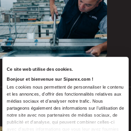
and emerging repairs
Ce site web utilise des cookies.
Jul 2026
PRESS RELEASES
Bonjour et bienvenue sur Siparex.com !
Les cookies nous permettent de personnaliser le contenu
et les annonces, d'offrir des fonctionnalités relatives aux
SCALES acquires ADEKMA, backed by
médias sociaux et d'analyser notre trafic. Nous
Fund For Nuclear 2, to form a market-
partageons également des informations sur l'utilisation de
leading group in industrial handling
notre site avec nos partenaires de médias sociaux, de
and transport, serving the energy and
publicité et d'analyse, qui peuvent combiner celles-ci
industrial sectors
avec d'autres informations que vous leur avez fournies