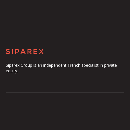
Siparex Group is an independent French specialist in private
equity.
The Group
Our Platform
The Governance
ETI
Our Commitments
Midcap
The Teams
Mezzanine
Entrepreneurs