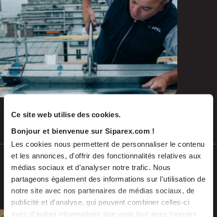
and emerging repairs
Ce site web utilise des cookies.
Jul 2026
PRESS RELEASES
Bonjour et bienvenue sur Siparex.com !
Les cookies nous permettent de personnaliser le contenu
et les annonces, d'offrir des fonctionnalités relatives aux
SCALES acquires ADEKMA, backed by
médias sociaux et d'analyser notre trafic. Nous
Fund For Nuclear 2, to form a market-
partageons également des informations sur l'utilisation de
leading group in industrial handling
notre site avec nos partenaires de médias sociaux, de
and transport, serving the energy and
publicité et d'analyse, qui peuvent combiner celles-ci
industrial sectors
avec d'autres informations que vous leur avez fournies