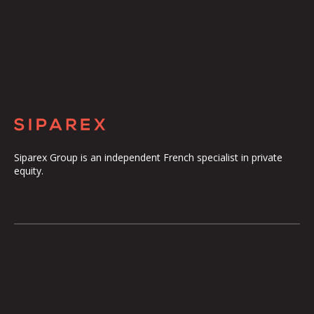
Siparex Group is an independent French specialist in private
equity.
The Group
Our Platform
The Governance
ETI
Our Commitments
Midcap
The Teams
Mezzanine
Entrepreneurs