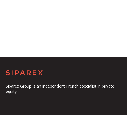
Siparex Group is an independent French specialist in private
equity.
The Group
Our Platform