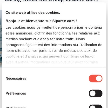
leading independent French player in
multi-specialist building maintenance
Ce site web utilise des cookies.
and emerging repairs
Bonjour et bienvenue sur Siparex.com !
Les cookies nous permettent de personnaliser le contenu
et les annonces, d'offrir des fonctionnalités relatives aux
médias sociaux et d'analyser notre trafic. Nous
partageons également des informations sur l'utilisation de
notre site avec nos partenaires de médias sociaux, de
publicité et d'analyse, qui peuvent combiner celles-ci
avec d'autres informations que vous leur avez fournies
ou qu'ils ont collectées lors de votre utilisation de leurs
services.
Sélection
Nécessaires
du
Jul 2026
PRESS RELEASES
consentement
Préférences
SCALES acquires ADEKMA, backed by
Fund For Nuclear 2, to form a market-