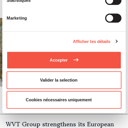
Statistiques
leading group in industrial handling
and transport, serving the energy and
Marketing
industrial sectors
Afficher les détails
Accepter
Valider la selection
Cookies nécessaires uniquement
May 2026
PRESS RELEASES
WVT Group strengthens its European