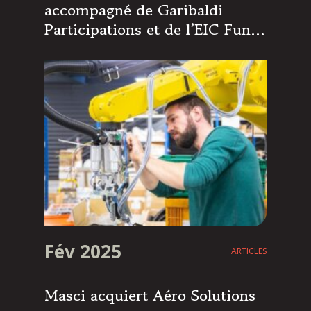
accompagné de Garibaldi
Participations et de l’EIC Fund,
cède sa participation dans
Siléane qui franchit une
nouvelle étape dans un
parcours de forte croissance
Fév 2025
ARTICLES
Masci acquiert Aéro Solutions