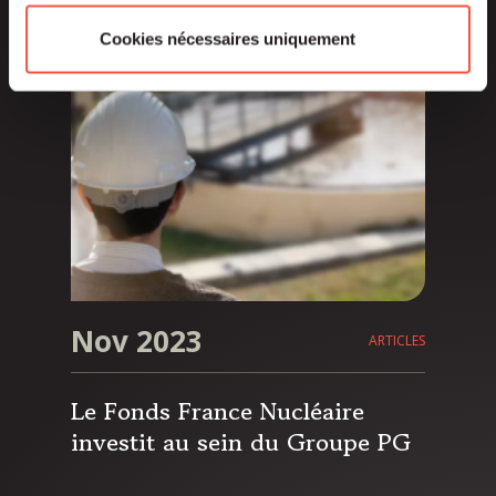
associé à Tikehau Capital et
Cookies nécessaires uniquement
EMZ et soutenu par Bpifrance,
Amundi et le Fonds France
Nucléaire, géré par Siparex
Nov 2023
ARTICLES
Le Fonds France Nucléaire
investit au sein du Groupe PG