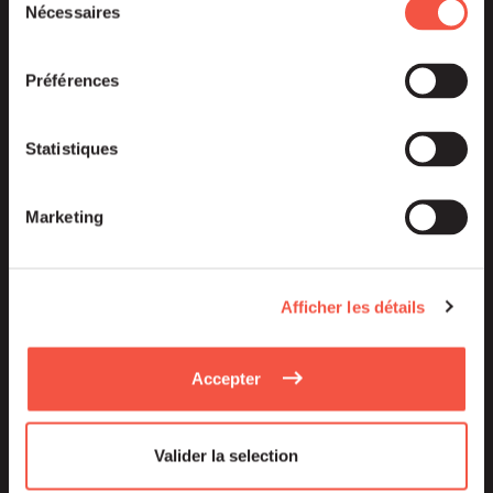
Nécessaires
du
consentement
Préférences
Statistiques
Marketing
Afficher les détails
Déc 2023
COMMUNIQUÉS DE PRESSE
Accepter
Vulcain Ingénierie poursuit sa
croissance avec le soutien d’un
Valider la selection
consortium mené par Ardian,