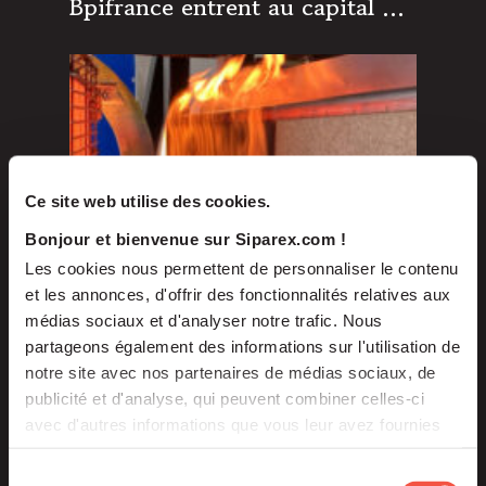
Bpifrance entrent au capital du
groupe Efectis pour
accompagner son
développement
Ce site web utilise des cookies.
Bonjour et bienvenue sur Siparex.com !
Les cookies nous permettent de personnaliser le contenu
et les annonces, d'offrir des fonctionnalités relatives aux
médias sociaux et d'analyser notre trafic. Nous
Fév 2024
partageons également des informations sur l'utilisation de
ARTICLES
notre site avec nos partenaires de médias sociaux, de
publicité et d'analyse, qui peuvent combiner celles-ci
Le Fonds France Nucléaire
avec d'autres informations que vous leur avez fournies
participe au développement de
ou qu'ils ont collectées lors de votre utilisation de leurs
Vulcain Engineering
services.
Sélection