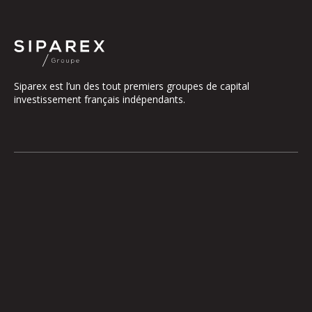
Siparex est l’un des tout premiers groupes de capital
investissement français indépendants.
Le groupe
Notre Plateforme
La Gouvernance
ETI
Nos Engagements
Midcap
Les Équipes
Mezzanine
Entrepreneurs
Growth – TiLT
Fonds France Nucléaire
Venture – XAnge
Territoires
Operating team