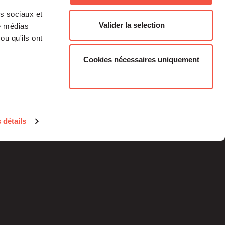
as sociaux et
Valider la selection
de médias
ou qu'ils ont
Cookies nécessaires uniquement
Médias
Carrière
 détails
Investisseurs Particuliers
Contacts
Informations
réglementaires
Mentions légales
Plan du site