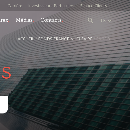
Carrière
Investisseurs Particuliers
Espace Clients
arex
Médias
Contacts
FR
ACCUEIL
/
FONDS FRANCE NUCLEAIRE
/
PAGE 3
és