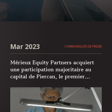
Mar 2023
COMMUNIQUÉS DE PRESSE
Mérieux Equity Partners acquiert
une participation majoritaire au
capital de Piercan, le premier
acteur mondial des gants
techniques destinés aux industries
pharmaceutiques et nucléaires. Les
fonds Siparex ETI et France
Nucléaire du Groupe Siparex