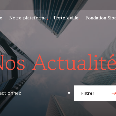
e
Notre plateforme
Portefeuille
Fondation Sip
os Actualit
ectionnez
Filtrer