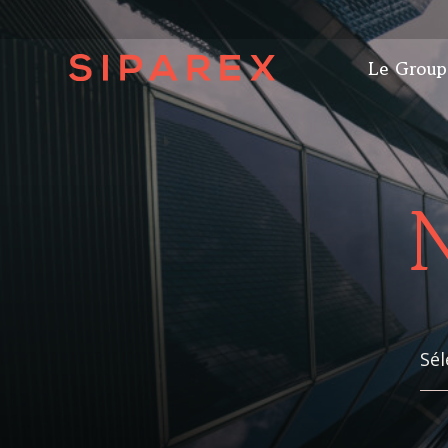
Le Group
N
Sél