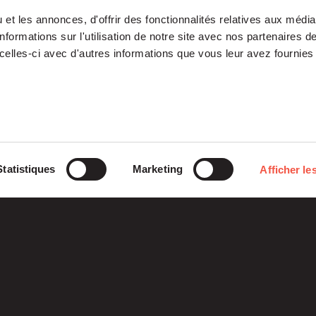
et les annonces, d'offrir des fonctionnalités relatives aux médi
formations sur l'utilisation de notre site avec nos partenaires 
celles-ci avec d'autres informations que vous leur avez fournies 
Notre Plateforme
Participations
Statistiques
Marketing
Afficher les
ETI
Histoires
Midcap
Mezzanine
d’entreprises
Entrepreneurs
Growth – TiLT
Fondation
Fonds France Nucléaire
Venture – XAnge
Siparex
Territoires
Operating team
Relations investisseurs
Actionner l’international