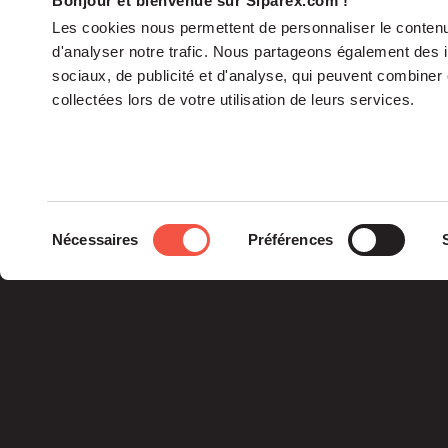
Bonjour et bienvenue sur Siparex.com !
Les cookies nous permettent de personnaliser le contenu 
d'analyser notre trafic. Nous partageons également des in
sociaux, de publicité et d'analyse, qui peuvent combiner 
collectées lors de votre utilisation de leurs services.
Le groupe
Sélection
Nécessaires
Préférences
La Gouvernance
du
Nos Engagements
consentement
Les Équipes
Siparex est l’un des tout
premiers groupes de
capital investissement
français indépendants.