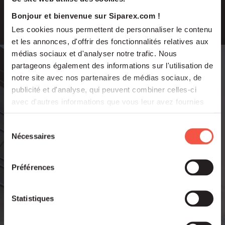
Bonjour et bienvenue sur Siparex.com !
Les cookies nous permettent de personnaliser le contenu
et les annonces, d'offrir des fonctionnalités relatives aux
médias sociaux et d'analyser notre trafic. Nous
partageons également des informations sur l'utilisation de
Les domaines
notre site avec nos partenaires de médias sociaux, de
publicité et d'analyse, qui peuvent combiner celles-ci
d’activité
avec d'autres informations que vous leur avez fournies
ou qu'ils ont collectées lors de votre utilisation de leurs
services.
Sélection
privilégiés.
Nécessaires
du
consentement
Préférences
Ingénierie – Etudes – R&D
Génie civil
Statistiques
Equipements industriels
Métallurgie – Usinage – Chaudronnerie – Soudage