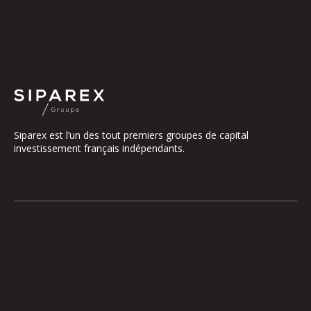
Siparex est l’un des tout premiers groupes de capital
investissement français indépendants.
Le groupe
Notre Plateforme
La Gouvernance
ETI
Nos Engagements
Midcap
Les Équipes
Mezzanine
Entrepreneurs
Growth – TiLT