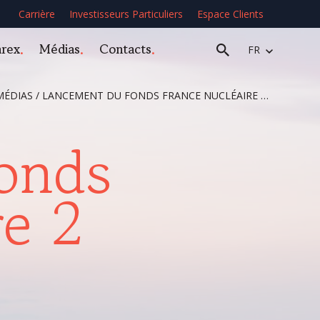
Carrière
Investisseurs Particuliers
Espace Clients
arex
Médias
Contacts
FR
MÉDIAS
/
LANCEMENT DU FONDS FRANCE NUCLÉAIRE 2 : UN FONDS AU SERVICE DE LA SOUVERAINETÉ ÉNERGÉTIQUE
onds
re 2