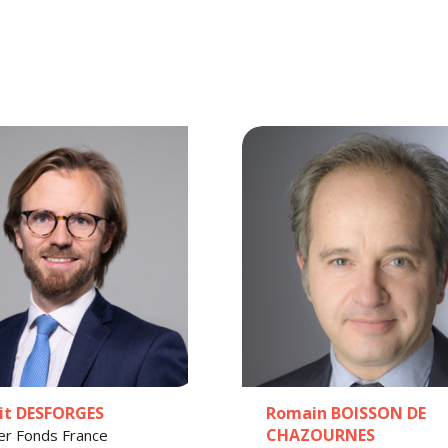
it DESFORGES
Romain BOISSON DE
CHAZOURNES
er Fonds France