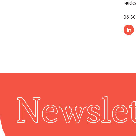
Nuclé
06 80
Newslet