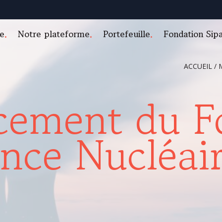
e
Notre plateforme
Portefeuille
Fondation Sip
ACCUEIL
/
cement du F
nce Nucléai