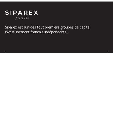
Siparex est l’un des tout premiers groupes de capital
investissement français indépendants.
Le groupe
Notre Plateforme
La Gouvernance
ETI
Nos Engagements
Midcap
Les Équipes
Mezzanine
Entrepreneurs
Growth – TiLT
Fonds France Nucléaire
Venture – XAnge
Territoires
Operating team
Relations investisseurs