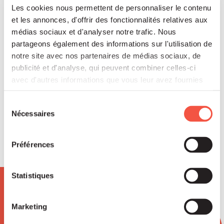
Les cookies nous permettent de personnaliser le contenu
et les annonces, d'offrir des fonctionnalités relatives aux
médias sociaux et d'analyser notre trafic. Nous
partageons également des informations sur l'utilisation de
Hugo PETITJEAN
notre site avec nos partenaires de médias sociaux, de
Senior Associate Fonds France
Nucléaire
publicité et d'analyse, qui peuvent combiner celles-ci
avec d'autres informations que vous leur avez fournies
ou qu'ils ont collectées lors de votre utilisation de leurs
services.
Sélection
Nécessaires
du
consentement
Préférences
Statistiques
Newsletter
Marketing