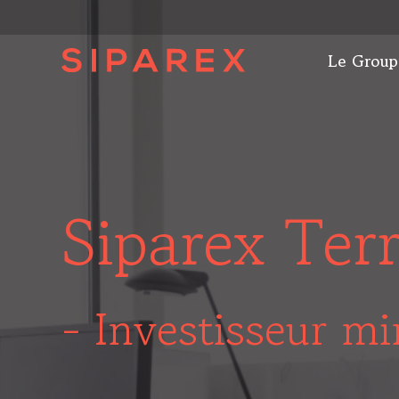
Le Group
Siparex Terr
- Investisseur mi