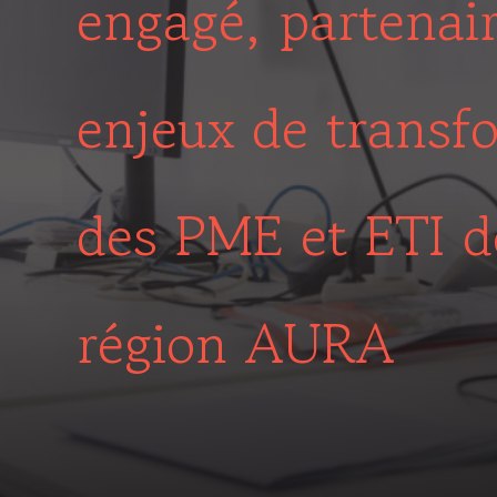
engagé, partenai
enjeux de transf
des PME et ETI d
région AURA