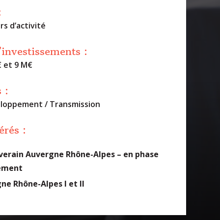
:
s d’activité
’investissements :
€ et 9 M€
 :
eloppement / Transmission
érés :
verain Auvergne Rhône-Alpes –
en phase
iement
ne Rhône-Alpes I et II