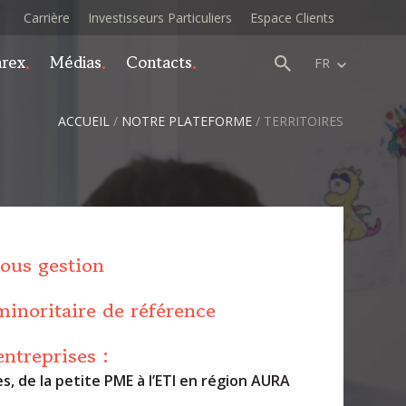
Carrière
Investisseurs Particuliers
Espace Clients
arex
Médias
Contacts
FR
ACCUEIL
/
NOTRE PLATEFORME
/
TERRITOIRES
ous gestion
minoritaire de référence
entreprises :
es, de la petite
PME
à l’
ETI
en
région AURA