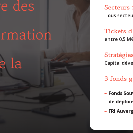
re des
Secteurs 
Tous secteur
ormation
Tickets d
entre 0,5 M
Stratégies
e la
Capital dév
3 fonds g
Fonds Sou
de déplo
FRI Auverg