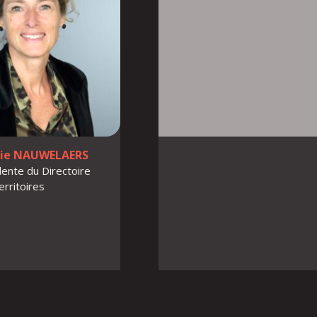
nie NAUWELAERS
ente du Directoire
erritoires