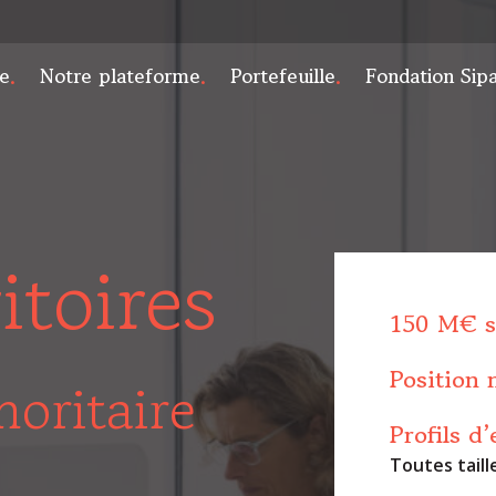
e
Notre plateforme
Portefeuille
Fondation Sip
itoires
150 M€ s
Position 
noritaire
Profils d’
Toutes taill