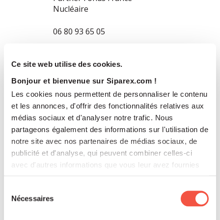
Nucléaire
06 80 93 65 05
Ce site web utilise des cookies.
Bonjour et bienvenue sur Siparex.com !
Les cookies nous permettent de personnaliser le contenu
et les annonces, d'offrir des fonctionnalités relatives aux
médias sociaux et d'analyser notre trafic. Nous
partageons également des informations sur l'utilisation de
notre site avec nos partenaires de médias sociaux, de
publicité et d'analyse, qui peuvent combiner celles-ci
avec d'autres informations que vous leur avez fournies
ou qu'ils ont collectées lors de votre utilisation de leurs
services.
Sélection
Nécessaires
du
consentement
Hugo PETITJEAN