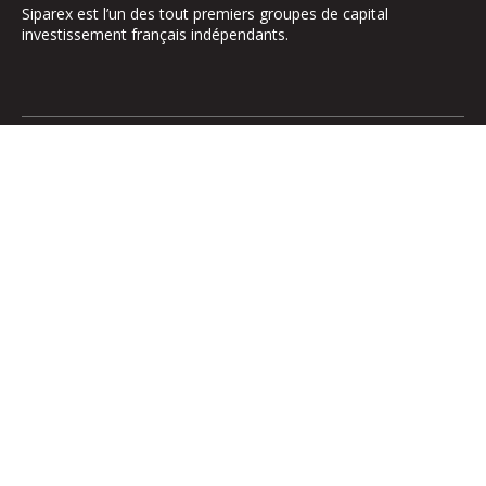
Siparex est l’un des tout premiers groupes de capital
investissement français indépendants.
Le groupe
Notre Plateforme
La Gouvernance
ETI
Nos Engagements
Midcap
Les Équipes
Mezzanine
Entrepreneurs
Growth – TiLT
Fonds France Nucléaire
Venture – XAnge
Territoires
Operating team
Relations investisseurs
Actionner l’international
Participations
Médias