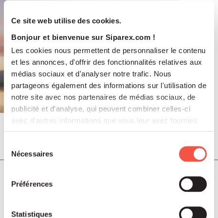
Ce site web utilise des cookies.
Bonjour et bienvenue sur Siparex.com !
Les cookies nous permettent de personnaliser le contenu
et les annonces, d'offrir des fonctionnalités relatives aux
médias sociaux et d'analyser notre trafic. Nous
partageons également des informations sur l'utilisation de
notre site avec nos partenaires de médias sociaux, de
publicité et d'analyse, qui peuvent combiner celles-ci
avec d'autres informations que vous leur avez fournies
ou qu'ils ont collectées lors de votre utilisation de leurs
Juil 2026
services.
Sélection
COMMUNIQUÉS DE PRESSE
Nécessaires
du
consentement
Soutenu par Siparex ETI, Winncare
Préférences
annonce l’acquisition de Montcalm
International
Statistiques