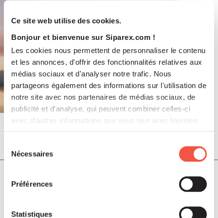
Ce site web utilise des cookies.
Bonjour et bienvenue sur Siparex.com !
Les cookies nous permettent de personnaliser le contenu
et les annonces, d'offrir des fonctionnalités relatives aux
médias sociaux et d'analyser notre trafic. Nous
partageons également des informations sur l'utilisation de
notre site avec nos partenaires de médias sociaux, de
publicité et d'analyse, qui peuvent combiner celles-ci
avec d'autres informations que vous leur avez fournies
ou qu'ils ont collectées lors de votre utilisation de leurs
Juil 2026
services.
Sélection
COMMUNIQUÉS DE PRESSE
Nécessaires
du
consentement
Soutenu par Siparex ETI, Winncare
Préférences
annonce l’acquisition de Montcalm
International
Statistiques