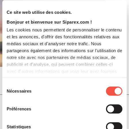
Ce site web utilise des cookies.
Bonjour et bienvenue sur Siparex.com !
Les cookies nous permettent de personnaliser le contenu
et les annonces, d'offrir des fonctionnalités relatives aux
médias sociaux et d'analyser notre trafic. Nous
partageons également des informations sur l'utilisation de
notre site avec nos partenaires de médias sociaux, de
publicité et d'analyse, qui peuvent combiner celles-ci
avec d'autres informations que vous leur avez fournies
ou qu'ils ont collectées lors de votre utilisation de leurs
Juil 2026
services.
Sélection
COMMUNIQUÉS DE PRESSE
Nécessaires
du
consentement
Soutenu par Siparex ETI, Winncare
Préférences
annonce l’acquisition de Montcalm
International
Statistiques