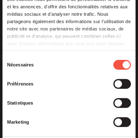
et les annonces, d'offrir des fonctionnalités relatives aux
médias sociaux et d'analyser notre trafic. Nous
partageons également des informations sur l'utilisation de
notre site avec nos partenaires de médias sociaux, de
publicité et d'analyse, qui peuvent combiner celles-ci
avec d'autres informations que vous leur avez fournies
ou qu'ils ont collectées lors de votre utilisation de leurs
services.
Sélection
Nécessaires
du
bloc mode
consentement
manuel
Préférences
Statistiques
Ce n’est qu’en mouvement qu’une entreprise peut
être actrice du changement.
Marketing
Structuration, croissance externe, déploiement à