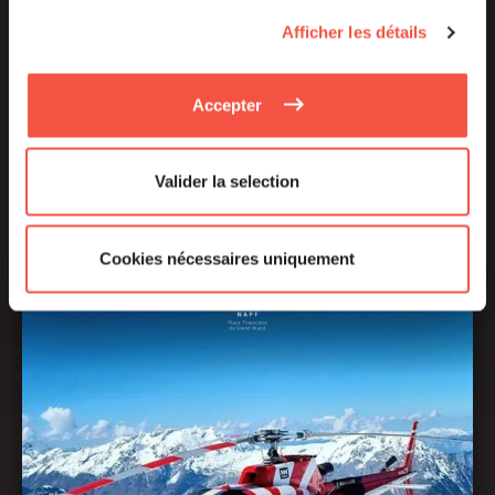
l’international, transmission…
avec Siparex les
entreprises se transforment
pour se déployer
Afficher les détails
efficacement.
Accepter
En savoir plus
Valider la selection
Cookies nécessaires uniquement