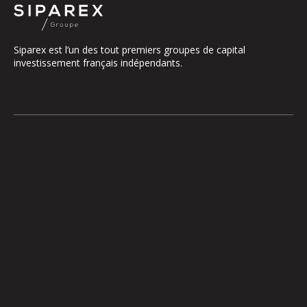
Siparex est l’un des tout premiers groupes de capital
investissement français indépendants.
Le groupe
Notre Plateforme
La Gouvernance
ETI
Nos Engagements
Midcap
Les Équipes
Mezzanine
Entrepreneurs
Growth – TiLT
Fonds France Nucléaire
Venture – XAnge
Territoires
Operating team
Relations investisseurs
Actionner l’international