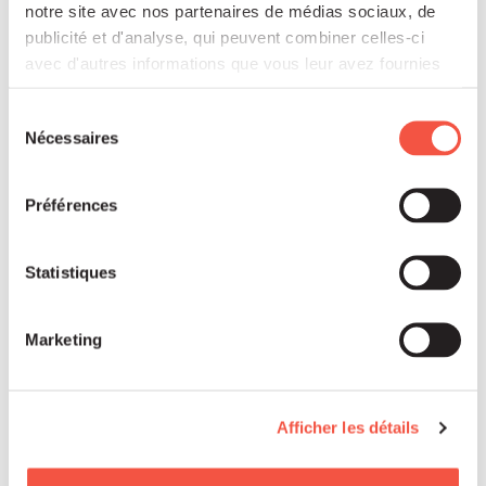
notre site avec nos partenaires de médias sociaux, de
publicité et d'analyse, qui peuvent combiner celles-ci
avec d'autres informations que vous leur avez fournies
ou qu'ils ont collectées lors de votre utilisation de leurs
services.
Sélection
Nécessaires
du
consentement
Préférences
Statistiques
Marketing
François BRACCHI
Investment Director
Siparex
ETI
Afficher les détails