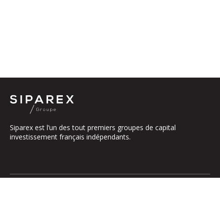
Siparex est l’un des tout premiers groupes de capital
investissement français indépendants.
Le groupe
Notre Plateforme
La Gouvernance
ETI
Nos Engagements
Midcap