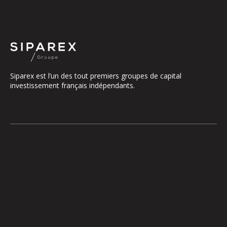
Siparex est l’un des tout premiers groupes de capital
investissement français indépendants.
Le groupe
Notre Plateforme
La Gouvernance
ETI
Nos Engagements
Midcap
Les Équipes
Mezzanine
Entrepreneurs
Growth – TiLT
Fonds France Nucléaire
Venture – XAnge
Territoires