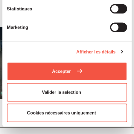
annonce l’acquisition de Montcalm
Statistiques
International
Marketing
Afficher les détails
Accepter
Valider la selection
Cookies nécessaires uniquement
Juil 2026
COMMUNIQUÉS DE PRESSE