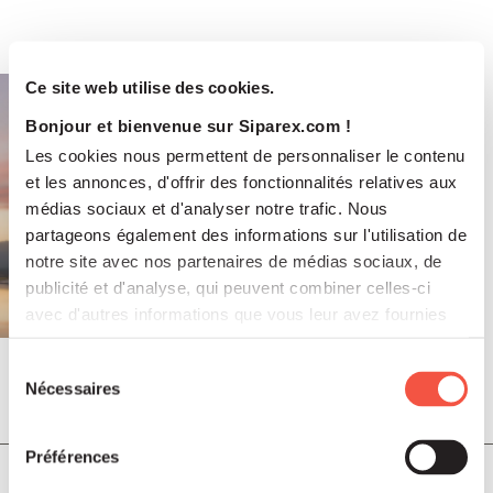
Ce site web utilise des cookies.
Bonjour et bienvenue sur Siparex.com !
Les cookies nous permettent de personnaliser le contenu
et les annonces, d'offrir des fonctionnalités relatives aux
médias sociaux et d'analyser notre trafic. Nous
partageons également des informations sur l'utilisation de
notre site avec nos partenaires de médias sociaux, de
publicité et d'analyse, qui peuvent combiner celles-ci
avec d'autres informations que vous leur avez fournies
ou qu'ils ont collectées lors de votre utilisation de leurs
services.
Sélection
Nécessaires
du
Juil 2026
COMMUNIQUÉS DE PRESSE
consentement
Préférences
Soutenu par Siparex ETI, Winncare