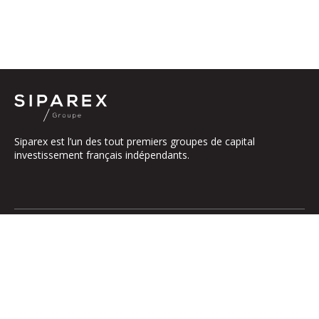
Siparex est l’un des tout premiers groupes de capital
investissement français indépendants.
Le groupe
Notre Plateforme
La Gouvernance
ETI
Nos Engagements
Midcap
Les Équipes
Mezzanine
Entrepreneurs
Growth – TiLT