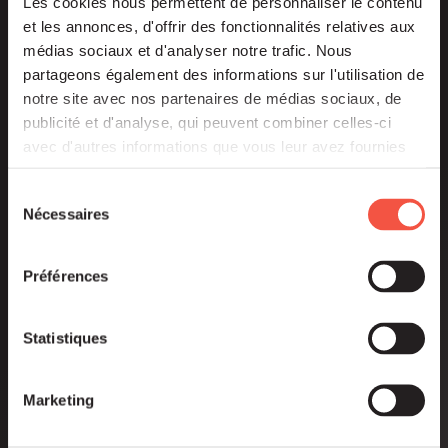
Les cookies nous permettent de personnaliser le contenu
et les annonces, d'offrir des fonctionnalités relatives aux
médias sociaux et d'analyser notre trafic. Nous
partageons également des informations sur l'utilisation de
notre site avec nos partenaires de médias sociaux, de
publicité et d'analyse, qui peuvent combiner celles-ci
avec d'autres informations que vous leur avez fournies
ou qu'ils ont collectées lors de votre utilisation de leurs
services.
Sélection
Nécessaires
du
consentement
Préférences
Juil 2022
COMMUNIQUÉS DE PRESSE
Statistiques
Siparex ETI 5 dépasse son
Marketing
objectif avec un closing final à