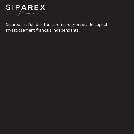
Siparex est l’un des tout premiers groupes de capital
investissement français indépendants.
Le groupe
Notre Plateforme
La Gouvernance
ETI
Nos Engagements
Midcap
Les Équipes
Mezzanine
Entrepreneurs
Growth – TiLT
Fonds France Nucléaire
Venture – XAnge
Territoires
Operating team
Relations investisseurs
Actionner l’international