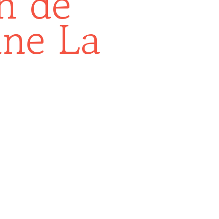
on de
nne La
e