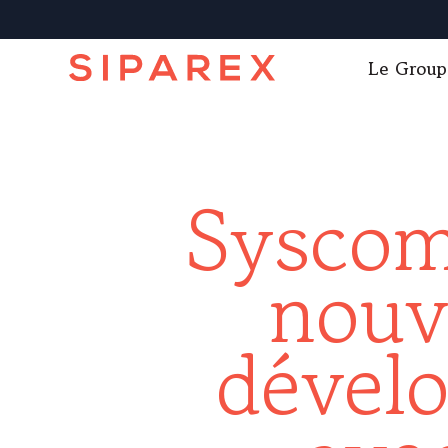
Le Group
Syscom
nouv
dével