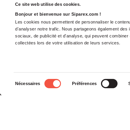
Ce site web utilise des cookies.
Bonjour et bienvenue sur Siparex.com !
Les cookies nous permettent de personnaliser le contenu 
d'analyser notre trafic. Nous partageons également des in
sociaux, de publicité et d'analyse, qui peuvent combiner 
collectées lors de votre utilisation de leurs services.
Le groupe
Sélection
Nécessaires
Préférences
La Gouvernance
du
Nos Engagements
consentement
Les Équipes
Siparex est l’un des tout
premiers groupes de
capital investissement
français indépendants.