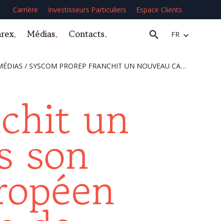
Carrière
Investisseurs Particuliers
Espace Clients
arex
Médias
Contacts
FR
MÉDIAS
/
SYSCOM PROREP FRANCHIT UN NOUVEAU CAP DANS SON DÉVELOPPEMENT EUROPÉEN AVEC L’ACQUISITION DE L’ENTREPRISE ITALIENNE LA TECNIKA DUE
chit un
s son
ropéen