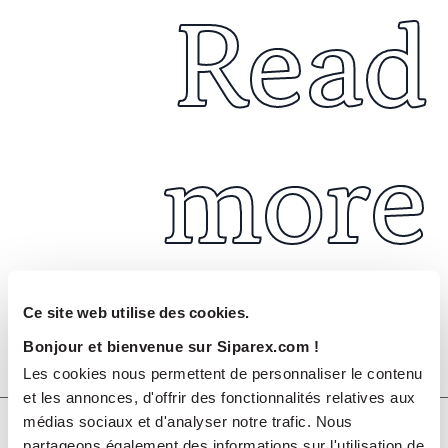
Read
more
Ce site web utilise des cookies.
Bonjour et bienvenue sur Siparex.com !
Juil 2026
COMMUNIQUÉS DE PRESSE
Les cookies nous permettent de personnaliser le contenu
et les annonces, d'offrir des fonctionnalités relatives aux
médias sociaux et d'analyser notre trafic. Nous
Soutenu par Siparex ETI, Winncare
partageons également des informations sur l'utilisation de