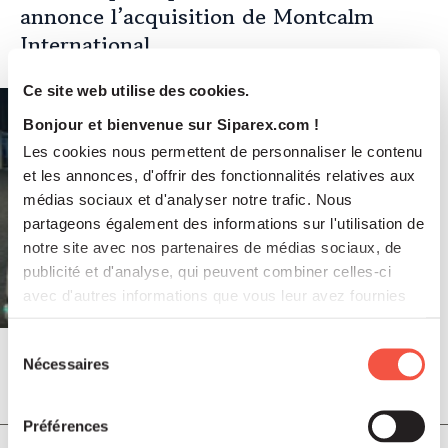
annonce l’acquisition de Montcalm
International
Ce site web utilise des cookies.
Bonjour et bienvenue sur Siparex.com !
Les cookies nous permettent de personnaliser le contenu
et les annonces, d'offrir des fonctionnalités relatives aux
médias sociaux et d'analyser notre trafic. Nous
partageons également des informations sur l'utilisation de
notre site avec nos partenaires de médias sociaux, de
publicité et d'analyse, qui peuvent combiner celles-ci
avec d'autres informations que vous leur avez fournies
ou qu'ils ont collectées lors de votre utilisation de leurs
services.
Sélection
Nécessaires
du
Juil 2026
consentement
COMMUNIQUÉS DE PRESSE
Préférences