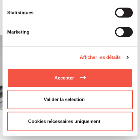
EMALEC réalise l’acquisition de
SAGARBE en Espagne et franchit une
Statistiques
nouvelle étape dans son expansion
européenne
Marketing
Afficher les détails
Accepter
Valider la selection
Cookies nécessaires uniquement
Juil 2026
PUBLICATIONS ET VIDÉOS