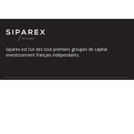
Siparex est l’un des tout premiers groupes de capital
investissement français indépendants.
Le groupe
Notre Plateforme
La Gouvernance
ETI
Nos Engagements
Midcap
Les Équipes
Mezzanine
Entrepreneurs
Growth – TiLT
Fonds France Nucléaire
Venture – XAnge